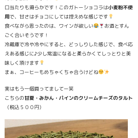
口当たりも滑らかです！このガトーショコラは
小麦粉不使
用
で、甘さはチョコにしては控えめな感じです
食べながら思ったのは、ワインが欲しい
お酒とすん
ごく合いそうです！
冷蔵庫で冷や冷やにすると、どっしりした感じで、食べ応
えある感じに♪少し常温になると柔らかくてしっとりと美
味しく頂けます
まぁ、コーヒーもめちゃくちゃ合うけどね
実はもう一個買ってましてー笑
こちらの
甘夏・みかん・パインのクリームチーズのタルト
（税込５００円）