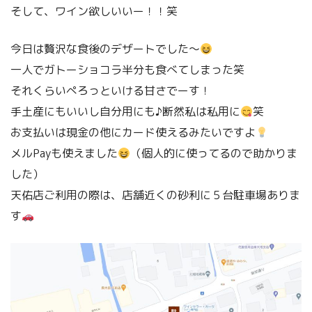
そして、ワイン欲しいいー！！笑
今日は贅沢な食後のデザートでした〜
一人でガトーショコラ半分も食べてしまった笑
それくらいぺろっといける甘さでーす！
手土産にもいいし自分用にも♪断然私は私用に
笑
お支払いは現金の他にカード使えるみたいですよ
メルPayも使えました
（個人的に使ってるので助かりま
した）
天佑店ご利用の際は、店舗近くの砂利に５台駐車場ありま
す